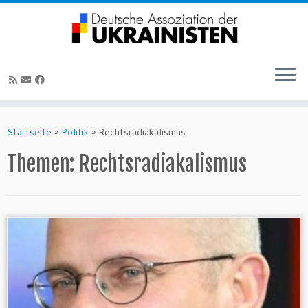
Zum
Inhalt
Startseite
»
Politik
»
Rechtsradiakalismus
springen
Themen:
Rechtsradiakalismus