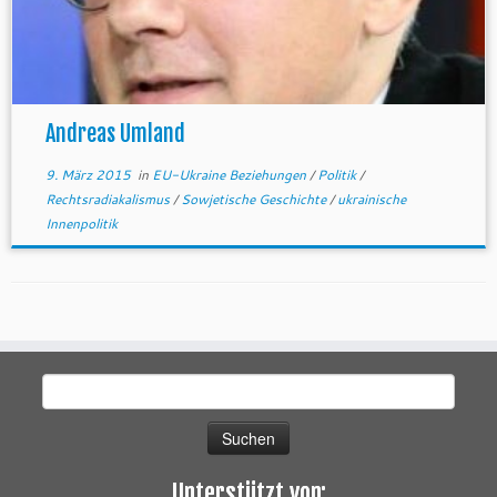
Andreas Umland
9. März 2015
in
EU-Ukraine Beziehungen
/
Politik
/
Rechtsradiakalismus
/
Sowjetische Geschichte
/
ukrainische
Innenpolitik
Suchen
nach:
Unterstützt von: