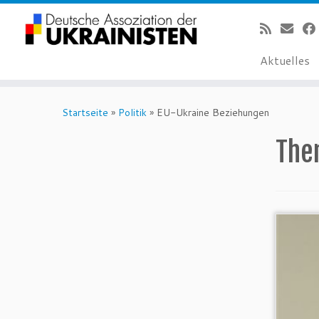
Aktuelles
Zum
Inhalt
Startseite
»
Politik
»
EU-Ukraine Beziehungen
springen
The