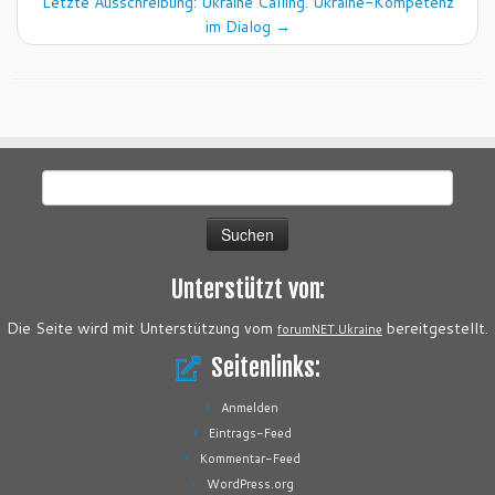
Letzte Ausschreibung: Ukraine Calling. Ukraine-Kompetenz
im Dialog
→
Suchen
nach:
Unterstützt von:
Die Seite wird mit Unterstützung vom
bereitgestellt.
forumNET.Ukraine
Seitenlinks:
Anmelden
Eintrags-Feed
Kommentar-Feed
WordPress.org