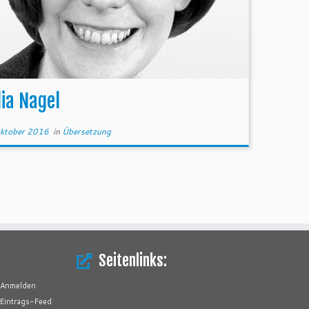
dia Nagel
ktober 2016
in
Übersetzung
Seitenlinks:
Anmelden
Eintrags-Feed