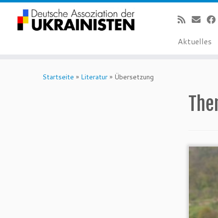
Aktuelles
Zum
Inhalt
Startseite
»
Literatur
»
Übersetzung
springen
The