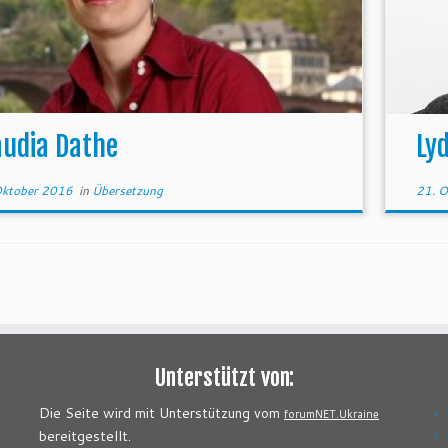
audia Dathe
Ly
Oktober 2016
in
Übersetzung
21. O
Unterstützt von:
Die Seite wird mit Unterstützung vom
forumNET.Ukraine
bereitgestellt.