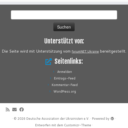
Suchen
nach:
Unterstützt von:
Die Seite wird mit Unterstützung vom
bereitgestellt.
forumNET.Ukraine
Seitenlinks:
Anmelden
Eintrags-Feed
Kommentar-Feed
WordPress.org
·
© 2026
Deutsche Assoziation der Ukrainisten e.V.
·
Powered by
·
Entworfen mit dem
Customizr-Theme
·