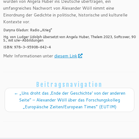
wurden von Angela Huber ins Deutsche übertragen, ein
umfangreiches Nachwort von Alexander Wöll nimmt eine
Einordnung der Gedichte in politische, historische und kulturelle
Kontexte vor.
Daryna Gladun: Radio „Krieg“
Hg. von Ludger Udolph
übersetzt von Angela Huber,
Thelem 2023, Softcover, 90
S., mit s/w-Abbildungen
ISBN:
978-3-95908-642-4
Mehr Informationen unter
diesem Link
Beitragsnavigation
←
„Uns droht das ‚Ende der Geschichte‘ von der anderen
Seite“ – Alexander Wöll über das Forschungskolleg
„Europäische Zeiten/European Times“ (EUTIM)