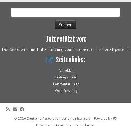
Suchen
nach:
Unterstützt von:
Die Seite wird mit Unterstützung vom
bereitgestellt.
forumNET.Ukraine
Seitenlinks:
Anmelden
Eintrags-Feed
Kommentar-Feed
WordPress.org
·
© 2026
Deutsche Assoziation der Ukrainisten e.V.
·
Powered by
·
Entworfen mit dem
Customizr-Theme
·