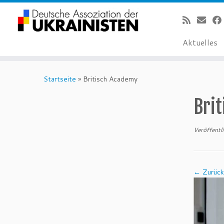
Aktuelles
Zum
Inhalt
Startseite
»
Britisch Academy
springen
Bri
Veröffentl
← Zurück