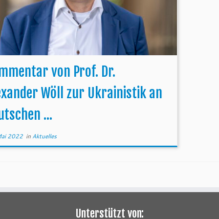
mmentar von Prof. Dr.
exander Wöll zur Ukrainistik an
utschen ...
Mai 2022
in
Aktuelles
Unterstützt von: