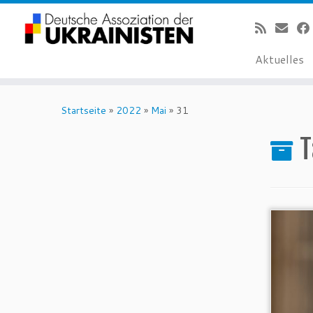
Aktuelles
Zum
Inhalt
Startseite
»
2022
»
Mai
»
31
springen
T