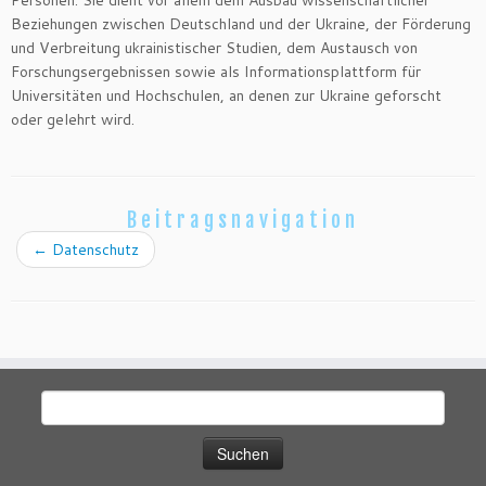
Personen. Sie dient vor allem dem Ausbau wissenschaftlicher
Beziehungen zwischen Deutschland und der Ukraine, der Förderung
und Verbreitung ukrainistischer Studien, dem Austausch von
Forschungsergebnissen sowie als Informationsplattform für
Universitäten und Hochschulen, an denen zur Ukraine geforscht
oder gelehrt wird.
Beitragsnavigation
←
Datenschutz
Suchen
nach: